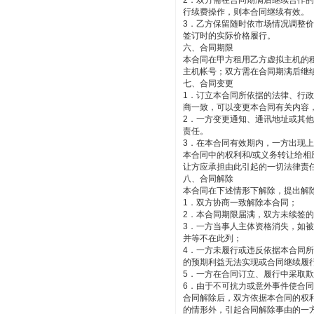
2．双方需在合同期满后继续合作
行续费操作，则本合同继续有效。
3．乙方保留随时依市场情况调整
签订时的实际价格履行。
六、合同期限
本合同在甲方租用乙方虚拟主机的
主机帐号；双方需在合同期满后继
七、合同变更
1．订立本合同所依据的法律、行
商一致，可以变更本合同有关内容
2．一方变更通知、通讯地址或其
责任。
3．在本合同有效期内，一方出现
本合同中的权利和/或义务转让给
让方应承担由此引起的一切法律责
八、合同解除
本合同在下述情形下解除，提出解
1．双方协商一致解除本合同；
2．本合同期限届满，双方未续签
3．一方当事人主体资格消失，如
并等不在此列；
4．一方未履行或违反依据本合同
的预期利益无法实现或合同继续履
5．一方在合同订立、履行中采取
6．由于不可抗力或意外事件使合
合同解除后，双方依据本合同的权
的情形外，引起合同解除事由的一