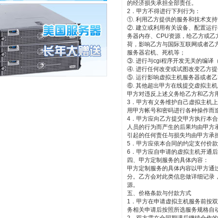
的经济损失承担全部责任。
2．甲方不得进行下列行为：
①. 利用乙方提供的服务和技术支
②. 建立或利用有关设备、配置运
务器内存、CPU资源，给乙方或
荷，影响乙方与国际互联网或者乙
服务器宕机、死机等；
③. 进行与cgi程序开发无关的编译（
④. 进行任何改变或试图改变乙方
⑤. 运行影响虚拟主机服务器或者
⑥. 其他超出甲方在线提交虚拟主
甲方对违反上述义务给乙方和乙方
3．甲方有义务维护自己虚拟主机
用甲方帐号和密码进行各种操作而
4．甲方应向乙方提交甲方执行本
人员的行为而产生的后果均由甲方
引起的任何责任与损失均由甲方承
5．甲方应依本合同的约定支付价
6．甲方应自申请的虚拟主机开通
四、甲方定制服务的具体内容：
甲方定制服务的具体内容以甲方通
分。乙方会对此类信息做详细记录
源。
五、价格条款与付款方式
1．甲方在申请虚拟主机服务前按
务相关申请后按照所选服务规格自