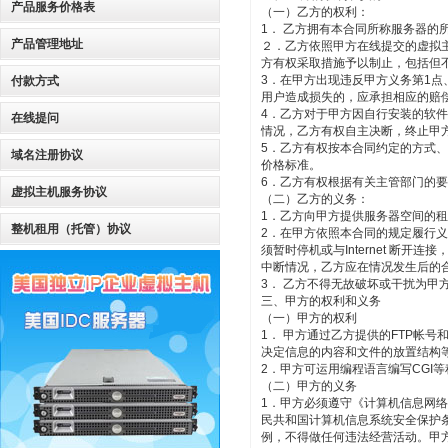
产品服务价格表
（一）乙方的权利：
1． 乙方拥有本合同所称服务器
产品管理地址
２．乙方依照甲方在线提交的虚拟
方有权采取措施予以制止，包括但
3．在甲方出现违反甲方义务第1点
付款方式
用户造成损失的，应承担相应的赔
4．乙方对于甲方因自行安装的软
在线提问
情况，乙方有权自主决断，终止甲
5．乙方有权按本合同约定的方式
域名注册协议
价格标准。
6．乙方有权根据有关主管部门的
虚拟主机服务协议
（二）乙方的义务：
1．乙方向甲方提供服务器空间的
整机租用（托管）协议
2．在甲方依照本合同的规定履行义
须暂时停机或与Internet 断
中断情况，乙方应在情况发生后的
3． 乙方不得无故破坏或干扰为
三、甲方的权利和义务
（一）甲方的权利
1． 甲方通过乙方提供的FTP帐
决定信息的内容和文件的放置结构
2．甲方可运用编程语言编写CGI
（二）甲方的义务
1．甲方必须遵守《计算机信息网
民共和国计算机信息系统安全保护
例，不得做任何违法经营活动。甲