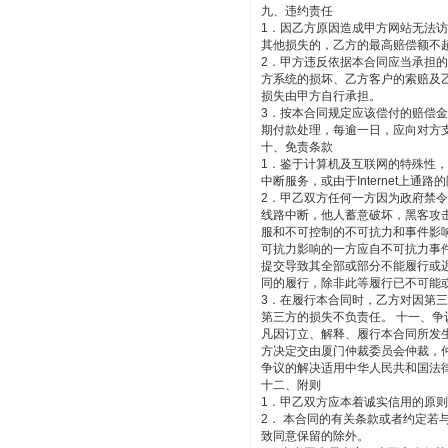
九、违约责任
1．因乙方原因造成甲方网站无法
其他损失的，乙方的最高赔偿额不
2．甲方违反依据本合同应当承担
方系统的损坏、乙方客户的索赔及
损失由甲方自行承担。
3．按本合同规定应该偿付的赔偿
期付款处理，每逾一日，应向对方支
十、免责条款
1．鉴于计算机及互联网的特殊性
中断服务，或由于Internet
2．甲乙双方任何一方因为政府禁
线路中断，他人蓄意破坏，黑客攻
服和不可控制的不可抗力和事件影
可抗力影响的一方应自不可抗力事
提交导致其全部或部分不能履行或
同的履行，除非此等履行已不可能
3．在履行本合同时，乙方对因第
第三方的损失不负责任。 十一、争
凡因订立、解释、履行本合同所发
方决定交由厦门仲裁委员会仲裁，
争议的解决适用中华人民共和国法
十二、附则
1．甲乙双方应本着诚实信用的原
2． 本合同的有关条款或者约定
致同意保留的除外。