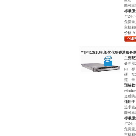
应用
能可靠
标准服
7*2
免费重
主机初
价格:￥
YTP413(1U机架优化型香港服务器
主要配
处理器:
内 存:I
硬 盘:
流 量
预装软
windo
金盾防
适用于
追求较
能可靠
标准服
7*2
免费重
主机初