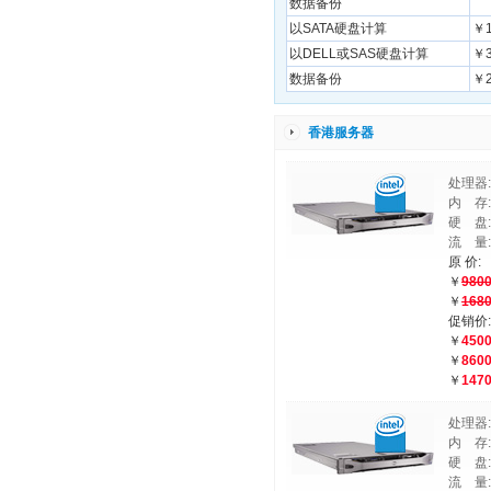
数据备份
以SATA硬盘计算
￥
以DELL或SAS硬盘计算
￥
数据备份
￥2
香港服务器
处理器:I
内 存
硬 盘:
流 量
原 价:
￥
980
￥
168
促销价:
￥
450
￥
860
￥
147
处理器:I
内 存:
硬 盘:3
流 量