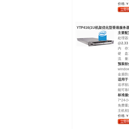
价格:￥
YTP416(1U机架优化型香港服务器
主要配
处理器:
@2.33
内 存:
硬 盘:
流 量
预装软
windo
金盾防
适用于
追求较
能可靠
标准服
7*2
免费重
主机初
价格:￥