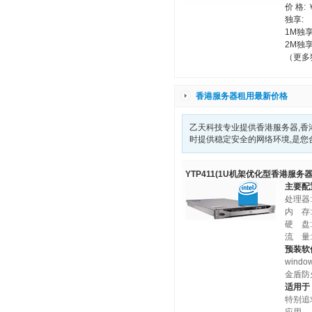
价 格: 
独享:
1M独享
2M独享
（更多
香港服务器租用最新价格
乙天科技专业提供香港服务器,香
时提供稳定安全的网络环境,是您
YTP411(1U机架优化型香港服务器
主要配
处理器:I
内 存
硬 盘:
流 量
预装软
windo
金盾防
适用于
特别追