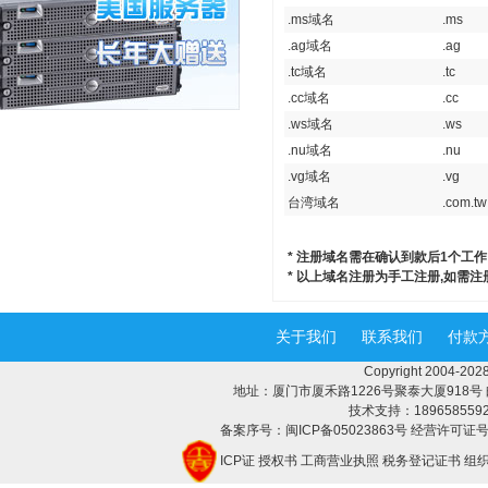
.ms域名
.ms
.ag域名
.ag
.tc域名
.tc
.cc域名
.cc
.ws域名
.ws
.nu域名
.nu
.vg域名
.vg
台湾域名
.com.tw
* 注册域名需在确认到款后1个工作
* 以上域名注册为手工注册,如需
关于我们
联系我们
付款
Copyright 2004-
地址：厦门市厦禾路1226号聚泰大厦918号 邮编：3
技术支持：18965855928 
备案序号：闽ICP备05023863号 经营许可证号：
ICP证
授权书
工商营业执照
税务登记证书
组