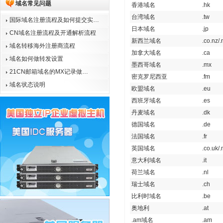
域名常见问题
香港域名
.hk
台湾域名
.tw
国际域名注册流程及如何提交实…
日本域名
.jp
CN域名注册流程及开通解析流程
新西兰域名
.co.nz/.
域名转移海外注册商流程
加拿大域名
.ca
域名如何做转发设置
墨西哥域名
.mx
21CN邮箱域名的MX记录做…
密克罗尼西亚
.fm
域名状态说明
欧盟域名
.eu
西班牙域名
.es
丹麦域名
.dk
德国域名
.de
法国域名
.fr
英国域名
.co.uk/
意大利域名
.it
荷兰域名
.nl
瑞士域名
.ch
比利时域名
.be
奥地利
.at
.am域名
.am