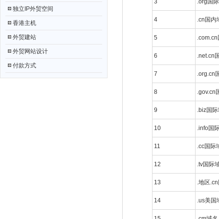
3
.org国
独立IP外贸空间
4
.cn国
香港主机
外贸建站
5
.com.
外贸网站设计
6
.net.
付款方式
7
.org.
8
.gov.
9
.biz国
10
.info
11
.cc国际
12
.tv国际
13
.地区.
14
.us美
15
.cm域名