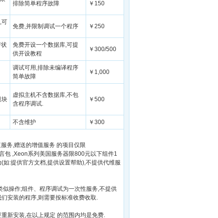
排除简单程序故障
￥150
,可
免费,并限制调试一个程序
￥250
行状
免费开设一个数据库,可提
￥300/500
供开设教程
调试可用,排除未编译程序
￥1,000
简单故障
虚拟主机不含数据库,不包
模块
￥500
含程序调试.
不含维护
￥300
值服务,赠送的增值服务 的项目仅限
e,简体中文语言包 ,Xeon系列美国服务器限800元以下组件1
如:提供官方文档,提供设置帮助),不提供代维服
类似操作;组件、程序调试为一次性服务,不提供
们安装的程序,则需要按标准收费收取.
重新安装,在以上规定 的范围内均是免费.