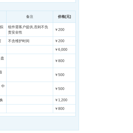
备注
价格[元]
虚拟
组件需客户提供,否则不负
￥200
责安全性
置
不含维护时间
￥200
￥6,000
C盘
￥800
指
￥500
 中
￥500
换
￥1,200
￥800