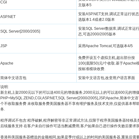
CGI
主版本5
安装ASP.NET支持,调试正常运行状态
ASP.NET
选版本1.4或者2.0版本
安装SQL Server数据库,调试正常运
SQL Server[2000/2005]
态,可选2000/2005版本
JSP
采用Apache Tomcat,可选版本4/5
免费开设五个虚拟主机,超出部分按
Apache
100(底限50)元/个收取.基于Apache
按标准模块收费.
简体中文语言包
安装中文语言包,改变用户语言界面
说明:
新主机上架2000元以下的可以送400元的增值服务,2000元以上的可以送600元的增
PHP+MySQL.ZEND,CGI,ASP.NET,SQL Server[2000/2005],JSP,Apach
个不收取服务费 未收取服务费美国服务器不享有维护服务及技术支持,仅提供基本帮助(
务.
程序调试不包含:程序破解,程序解密等非正常调试方法,仅限于程序美国服务器转移及
后续服务支持 在客户未自行操作可适当酌减费用,客户如果自己进行操作失败后要求我
香港和美国服务器赠送的金额相同,如果是季付或以上的时间的美国服务器,重装后需要