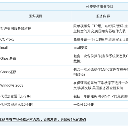
付费增值服务项目
服务项目
服务内容
限单项服务:FTP用户名/权限/密码,
客户美国服务器维护
主机空间开设,美国服务器组件安装
CCProxy
免费开设一个代理用户,普通安全设
Imail
Imail安装
包含一次备份操作(当前系统状态及
Ghost备份
数据)
包含一次还原操作(.Gho文件存在并
Ghost还原
明路径)
在保证当前系统正常状态下进行一次
Windows 2003
文版/英文版 美国服务器全新安装
代理加密通讯[5个IP]
包括一年的服务,每月5个IP的免费更
代理加密通讯[10个IP]
一次性10个IP
本站所有产品价格均不含税，如需发票，另加收6％的税点