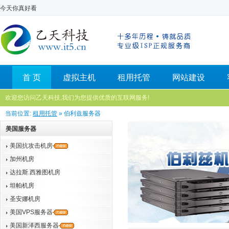
今天你真好看
首 页
虚拟主机
租用托管
网站建设
欢迎您访问乙天科技,我们为您提供优质的互联网服务!
当前位置:
租用托管
» 伯利兹服务器
美国服务器
美国抗攻击机房
加州机房
达拉斯.西雅图机房
坦帕机房
圣安娜机房
美国VPS服务器
美国新泽西服务器