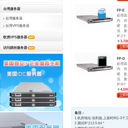
台湾服务器
FP-E
处理器:I
台湾服务器
内 存:
台湾VPS服务器
硬 盘:5
流 量:
IP:2个
欧洲VPS服务器
￥
3,70
访问跳转服务器
FP-G
处理器:A
内 存:
硬 盘:2 
流 量:
IP:8个
￥
4,50
备注：
1.机房地址:伯利兹,上架时间1-3个
2.测试IP:213.5.64.*