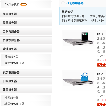
伯利兹服务器
SK丹佛机房
机房介绍：
德国服务器
伯利兹免投诉专用IDC放置于中美
的客户可以快速访问，同时，利用IP
英国服务器
巴拿马服务器
FP-A
处理器:A
伯利兹服务器
内 存:
硬 盘:3
香港服务器
流 量:
IP:2个
香港服务器
￥
2,30
香港VPS服务器
新加坡服务器
FP-C
处理器:In
日本服务器
内 存:
硬 盘:3
韩国服务器
流 量:
IP:2个
韩国服务器
￥
3,00
韩国VPS服务器