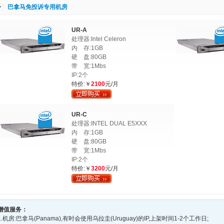
巴拿马免投诉专用机房
UR-A
处理器:Intel Celeron
内 存:1GB
硬 盘:80GB
带 宽:1Mbs
IP:2个
特价:￥
2100
元/月
UR-C
处理器:INTEL DUAL E5XXX
内 存:1GB
硬 盘:80GB
带 宽:1Mbs
IP:2个
特价:￥
3200
元/月
增值服务：
1.机房:巴拿马(Panama),有时会使用乌拉圭(Uruguay)的IP,上架时间1-2个工作日;