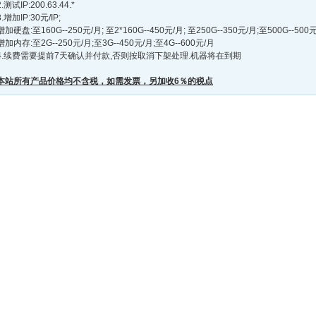
2.测试IP:200.63.44.*
3.增加IP:30元/IP;
增加硬盘:至160G--250元/月; 至2*160G--450元/月; 至250G--350元/月;至500G--500元
增加内存:至2G--250元/月;至3G--450元/月;至4G--600元/月
4.续费需要提前7天确认并付款,否则按取消下架处理.机器将在到期
本站所有产品价格均不含税，如需发票，另加收6％的税点