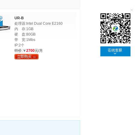
UR-B
处理器:Intel Dual Core E2160
内 存:1GB
硬 盘:80GB
带 宽:1Mbs
IP:2个
特价:￥
2700
元/月